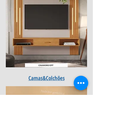
Ca
mas&Colchões