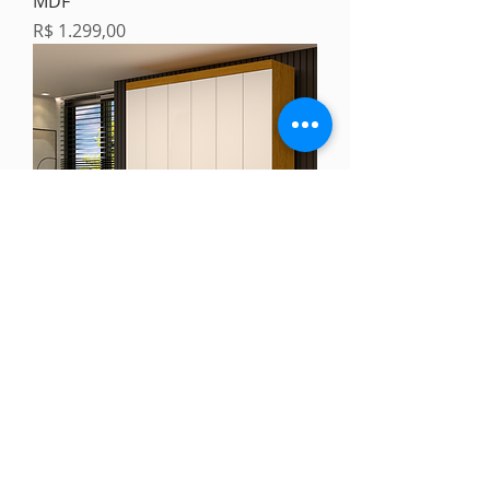
MDF
Preço
R$ 1.299,00
Roupeiro Lana 100% MDF
Preço
R$ 1.299,00