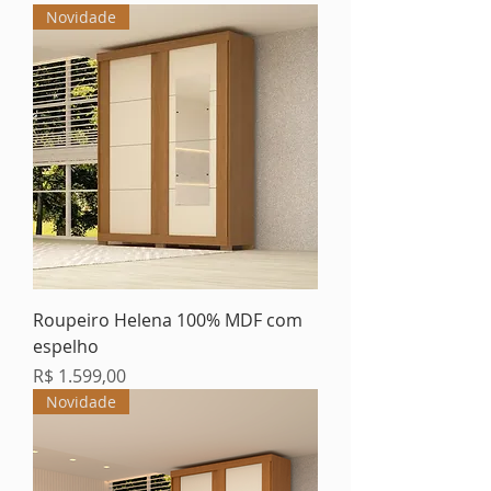
Novidade
Roupeiro Helena 100% MDF com
espelho
Preço
R$ 1.599,00
Novidade