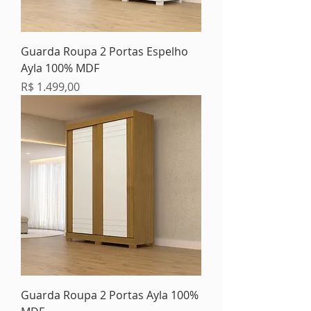
Guarda Roupa 2 Portas Espelho
Ayla 100% MDF
Preço
R$ 1.499,00
Guarda Roupa 2 Portas Ayla 100%