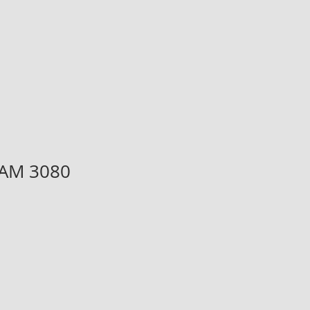
 AM 3080
o
ocional