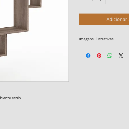
Adicionar 
Imagens Ilustrativas
As imagens demonstrada
ilustrativas e podem não 
tonalidade da cor do pro
ambientação, decoração e 
e podem ter seu tamanho 
iente estilo.