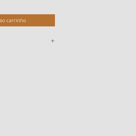
ao carrinho
s acima são meramente
representar fielmente a
duto. Os elementos de
eletros não estão inclusos
real alterado.