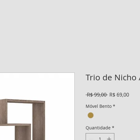
Trio de Nicho
Preço
Preç
 R$ 99,00 
R$ 69,00
normal
prom
Móvel Bento
*
Quantidade
*