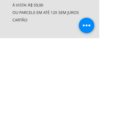
À VISTA: R$ 59,00
OU PARCELE EM ATÉ 12X SEM JUROS
CARTÃO
Compre pelo WhatsApp
Contato
Sobre Nós
Termos e Condições