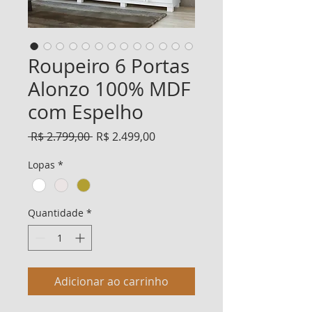
Roupeiro 6 Portas
Alonzo 100% MDF
com Espelho
Preço
Preço
 R$ 2.799,00 
R$ 2.499,00
normal
promocional
Lopas
*
Quantidade
*
Adicionar ao carrinho