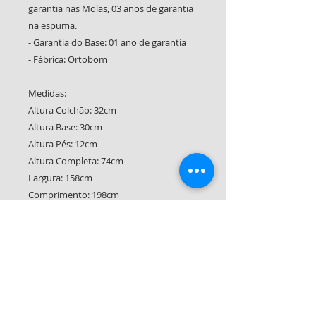
garantia nas Molas, 03 anos de garantia
na espuma.
- Garantia do Base: 01 ano de garantia
- Fábrica: Ortobom
Medidas:
Altura Colchão: 32cm
Altura Base: 30cm
Altura Pés: 12cm
Altura Completa: 74cm
Largura: 158cm
Comprimento: 198cm
CONDIÇÕES DE PAGAMENTO:
CONJUNTO COLCHÃO E BASE
À VISTA: R$ 2.699,00
OU EM ATÉ 12X SEM JUROS CARTÃO
SOMENTE COLCHÃO