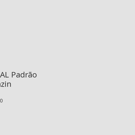
AL Padrão
azin
Preço
00
promocional