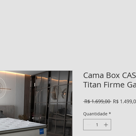
Cama Box CAS
Titan Firme G
Preço
 R$ 1.699,00 
R$ 1.499,
normal
Quantidade
*