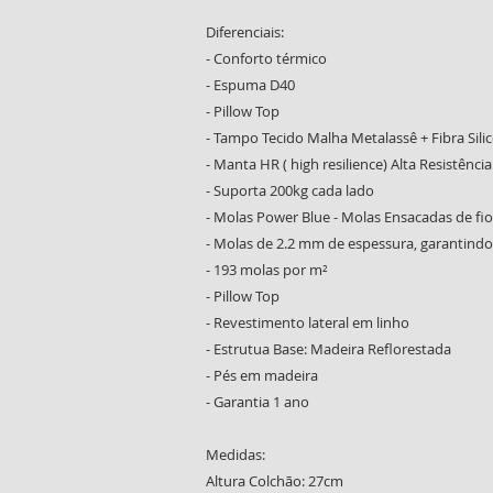
Diferenciais:
- Conforto térmico
- Espuma D40
- Pillow Top
- Tampo Tecido Malha Metalassê + Fibra Sil
- Manta HR ( high resilience) Alta Resistência
- Suporta 200kg cada lado
- Molas Power Blue - Molas Ensacadas de fio
- Molas de 2.2 mm de espessura, garantindo 
- 193 molas por m²
- Pillow Top
- Revestimento lateral em linho
- Estrutua Base: Madeira Reflorestada
- Pés em madeira
- Garantia 1 ano
Medidas:
Altura Colchão: 27cm