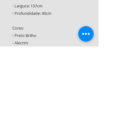
- Largura: 137cm
- Profundidade: 40cm
Cores:
- Preto Brilho
- Alecrim
CONDIÇÕES DE PAGAMENTO:
À VISTA: R$ 799,00
CARTÃO
EM ATÉ 12X DE 74,90
Compre pelo WhatsApp