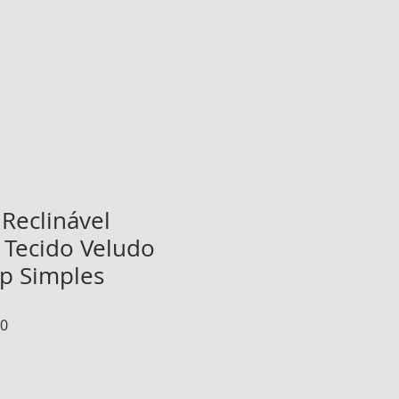
 Reclinável
Tecido Veludo
p Simples
Preço
00
promocional