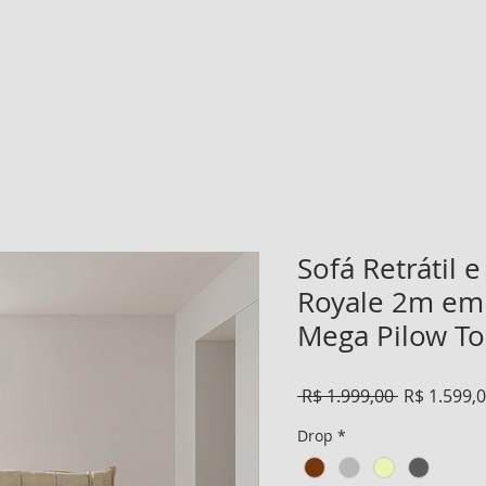
Sofá Retrátil e
Royale 2m em 
Mega Pilow To
Preço
 R$ 1.999,00 
R$ 1.599,
normal
Drop
*